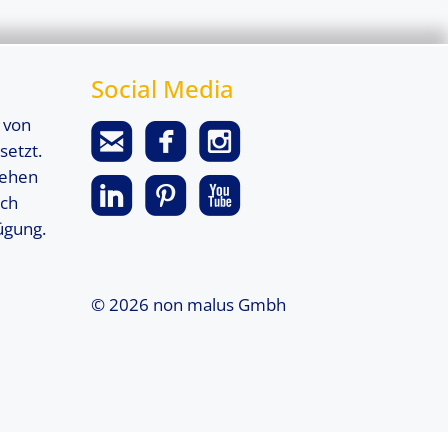
Social Media
 von
setzt.
tehen
ach
ügung.
© 2026 non malus Gmbh