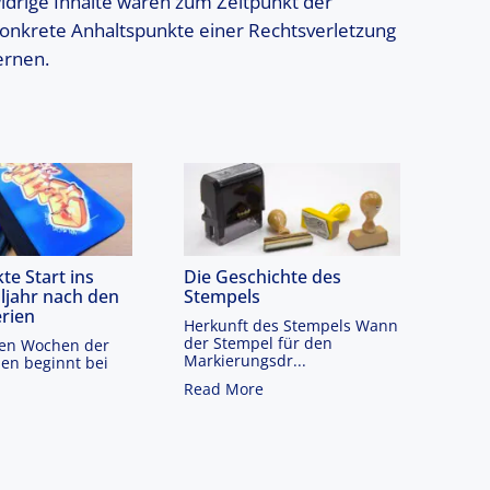
idrige Inhalte waren zum Zeitpunkt der
 konkrete Anhaltspunkte einer Rechtsverletzung
ernen.
te Start ins
Die Geschichte des
ljahr nach den
Stempels
rien
Herkunft des Stempels Wann
der Stempel für den
zten Wochen der
Markierungsdr...
en beginnt bei
.
Read More