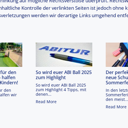
rlinkung auf mögliche Rechtsverstöße überprüft. Rechtsw
haltliche Kontrolle der verlinkten Seiten ist jedoch ohne
sverletzungen werden wir derartige Links umgehend entf
 für den
So wird euer ABI Ball 2025
Der perfek
 halfen
zum Highlight
neue Schu
Kindern!
Sommerfe
So wird euer ABI Ball 2025
zum Highlight 4 Tipps, mit
ür den
In den let
denen...
alfen wir
Sommerferi
den meist..
Read More
Read More